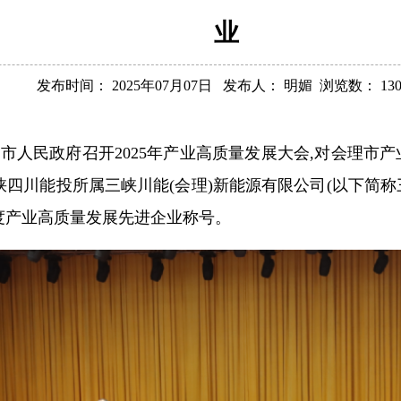
业
发布时间：
2025年07月07日
发布人：
明媚
浏览数：
13
理市人民政府召开2025年产业高质量发展大会,对会理市
峡四川能投所属三峡川能(会理)新能源有限公司(以下简
年度产业高质量发展先进企业称号。