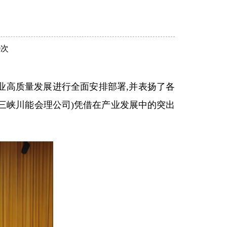
0
次
产业高质量发展进行全面安排部署,并表扬了各
称三峡川能会理公司)凭借在产业发展中的突出