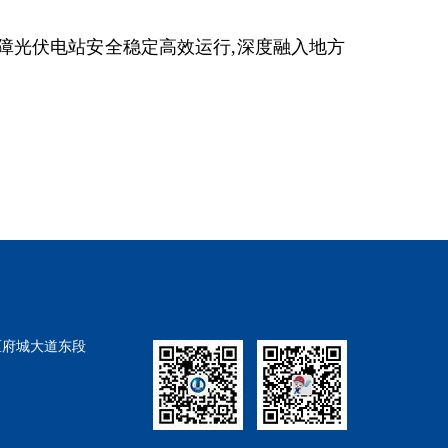
障光伏电站安全稳定高效运行,深度融入地方
区府城大道东段