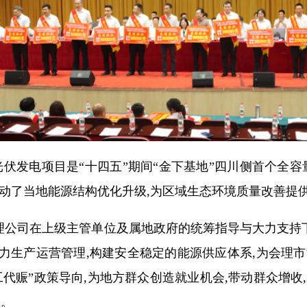
伏发电项目是“十四五”期间“金下基地”四川侧首个全容
力推动了当地能源结构优化升级,为区域生态环境质量改善提
公司在上级主管单位及属地政府的统筹指导与大力支持下
电力生产运营管理,构建安全稳定的能源供应体系,为会理
以工代赈”政策导向,为地方群众创造就业机会,带动群众增
当。